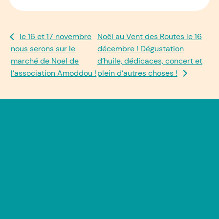
NAVIGATION
le 16 et 17 novembre
Noël au Vent des Routes le 16
nous serons sur le
décembre ! Dégustation
DE
marché de Noël de
d’huile, dédicaces, concert et
L’ARTICLE
l’association Amoddou !
plein d’autres choses !