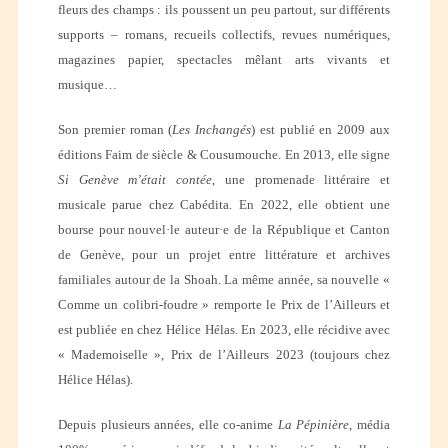
fleurs des champs : ils poussent un peu partout, sur différents
supports – romans, recueils collectifs, revues numériques,
magazines papier, spectacles mêlant arts vivants et
musique…
Son premier roman (
Les Inchangés
) est publié en 2009 aux
éditions Faim de siècle & Cousumouche. En 2013, elle signe
Si Genève m’était contée
, une promenade littéraire et
musicale parue chez Cabédita. En 2022, elle obtient une
bourse pour nouvel·le auteur·e de la République et Canton
de Genève, pour un projet entre littérature et archives
familiales autour de la Shoah. La même année, sa nouvelle «
Comme un colibri-foudre » remporte le Prix de l’Ailleurs et
est publiée en chez Hélice Hélas. En
2023, elle récidive avec
« Mademoiselle », Prix de l’Ailleurs 2023 (toujours chez
Hélice Hélas).
Depuis plusieurs années, elle co-anime
La Pépinière
, média