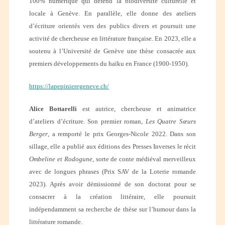
100% numérique qui défend la biodiversité culturelle et
locale à Genève. En parallèle, elle donne des ateliers
d’écriture orientés vers des publics divers et poursuit une
activité de chercheuse en littérature française. En 2023, elle a
soutenu à l’Université de Genève une thèse consacrée aux
premiers développements du haïku en France (1900-1950).
https://lapepinieregeneve.ch/
Alice Bottarelli
est autrice, chercheuse et animatrice
d’ateliers d’écriture. Son premier roman,
Les Quatre Sœurs
Berger
, a remporté le prix Georges-Nicole 2022. Dans son
sillage, elle a publié aux éditions des Presses Inverses le récit
Ombeline et Rodogune
, sorte de conte médiéval merveilleux
avec de longues phrases (Prix SAV de la Loterie romande
2023). Après avoir démissionné de son doctorat pour se
consacrer à la création littéraire, elle poursuit
indépendamment sa recherche de thèse sur l’humour dans la
littérature romande.