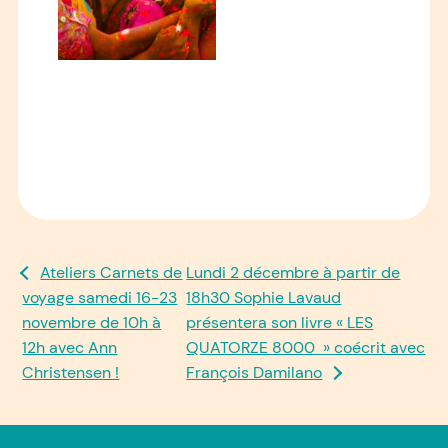
NAVIGATION
Ateliers Carnets de
Lundi 2 décembre à partir de
voyage samedi 16-23
18h30 Sophie Lavaud
DE
novembre de 10h à
présentera son livre « LES
L’ARTICLE
12h avec Ann
QUATORZE 8000 » coécrit avec
Christensen !
François Damilano